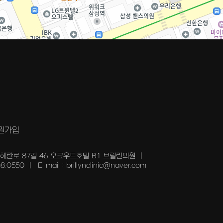
원가입
테헤란로 87길 46 오크우드호텔 B1 브릴린의원
|
08.0550
|
E-mail : brillynclinic@naver.com