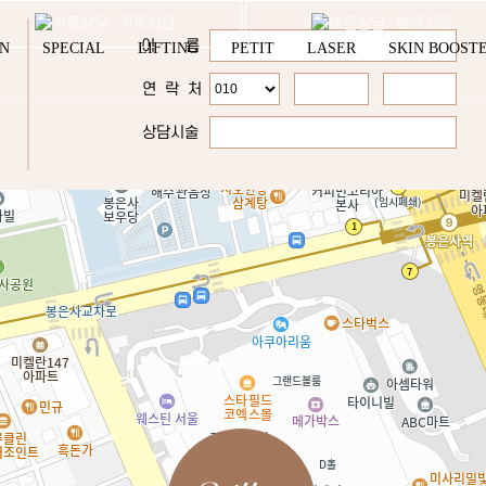
카톡상담
빠른상담
이 름
YN
SPECIAL
LIFTING
PETIT
LASER
SKIN BOOST
연 락 처
상담시술