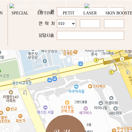
카톡상담
빠른상담
이 름
YN
SPECIAL
LIFTING
PETIT
LASER
SKIN BOOST
연 락 처
상담시술