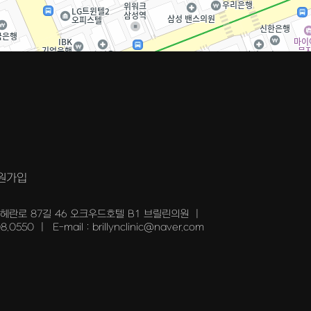
원가입
테헤란로 87길 46 오크우드호텔 B1 브릴린의원
|
08.0550
|
E-mail : brillynclinic@naver.com